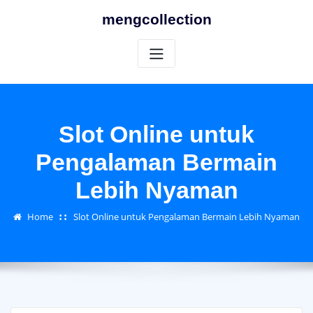
Skip
mengcollection
to
content
Slot Online untuk
Pengalaman Bermain
Lebih Nyaman
Home
Slot Online untuk Pengalaman Bermain Lebih Nyaman