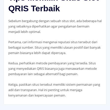
QRIS Terbaik
Sebelum bergabung dengan sebuah situs slot, ada beberapa hal
yang sebaiknya diperhatikan agar pengalaman bermain
menjadi lebih optimal.
Pertama, cari informasi mengenai reputasi situs tersebut dari
berbagai sumber. Situs yang memiliki ulasan positif dari banyak
pemain biasanya lebih dapat dipercaya.
Kedua, perhatikan metode pembayaran yang tersedia. Situs
yang menyediakan QRIS biasanya juga menawarkan metode
pembayaran lain sebagai alternatif bagi pemain.
Ketiga, pastikan situs tersebut memiliki sistem permainan yang
adil dan transparan. Hal ini penting untuk menjaga
kenyamanan dan kepercayaan pemain.