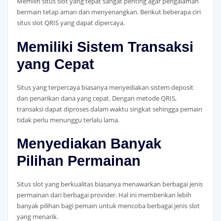
Memilih situs slot yang tepat sangat penting agar pengalaman
bermain tetap aman dan menyenangkan. Berikut beberapa ciri
situs slot QRIS yang dapat dipercaya.
Memiliki Sistem Transaksi
yang Cepat
Situs yang terpercaya biasanya menyediakan sistem deposit
dan penarikan dana yang cepat. Dengan metode QRIS,
transaksi dapat diproses dalam waktu singkat sehingga pemain
tidak perlu menunggu terlalu lama.
Menyediakan Banyak
Pilihan Permainan
Situs slot yang berkualitas biasanya menawarkan berbagai jenis
permainan dari berbagai provider. Hal ini memberikan lebih
banyak pilihan bagi pemain untuk mencoba berbagai jenis slot
yang menarik.