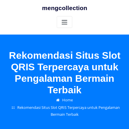
Skip
mengcollection
to
content
Rekomendasi Situs Slot
QRIS Terpercaya untuk
Pengalaman Bermain
Terbaik
Home
Rekomendasi Situs Slot QRIS Terpercaya untuk Pengalaman
Bermain Terbaik