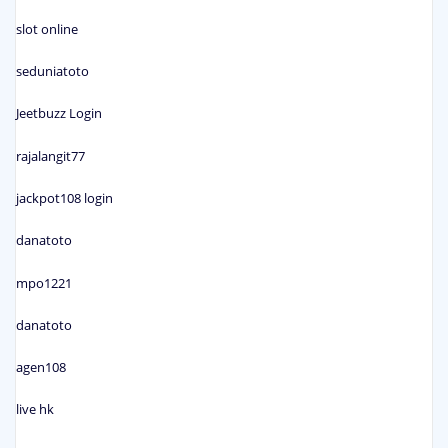
slot online
seduniatoto
Jeetbuzz Login
rajalangit77
jackpot108 login
danatoto
mpo1221
danatoto
agen108
live hk