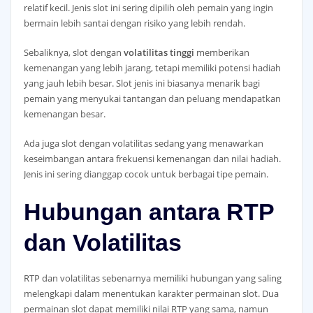
relatif kecil. Jenis slot ini sering dipilih oleh pemain yang ingin
bermain lebih santai dengan risiko yang lebih rendah.
Sebaliknya, slot dengan
volatilitas tinggi
memberikan
kemenangan yang lebih jarang, tetapi memiliki potensi hadiah
yang jauh lebih besar. Slot jenis ini biasanya menarik bagi
pemain yang menyukai tantangan dan peluang mendapatkan
kemenangan besar.
Ada juga slot dengan volatilitas sedang yang menawarkan
keseimbangan antara frekuensi kemenangan dan nilai hadiah.
Jenis ini sering dianggap cocok untuk berbagai tipe pemain.
Hubungan antara RTP
dan Volatilitas
RTP dan volatilitas sebenarnya memiliki hubungan yang saling
melengkapi dalam menentukan karakter permainan slot. Dua
permainan slot dapat memiliki nilai RTP yang sama, namun