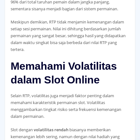
96% dari total taruhan pemain dalam jangka panjang,
sementara sisanya menjadi bagian dari sistem permainan.
Meskipun demikian, RTP tidak menjamin kemenangan dalam
setiap sesi permainan. Nilai ini dihitung berdasarkan jumlah
permainan yang sangat besar, sehingga hasil yang didapatkan
dalam waktu singkat bisa saja berbeda dari nilai RTP yang
tertera.
Memahami Volatilitas
dalam Slot Online
Selain RTP, volatilitas juga menjadi faktor penting dalam
memahami karakteristik permainan slot. Volatilitas
menggambarkan tingkat risiko serta frekuensi kemenangan
dalam permainan.
Slot dengan
volatilitas rendah
biasanya memberikan
kemenangan lebih sering, namun dengan nilai hadiah yang