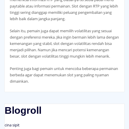
paytable atau informasi permainan. Slot dengan RTP yang lebih
tinggi sering dianggap memiliki peluang pengembalian yang
lebih baik dalam jangka panjang.
Selain itu, pemain juga dapat memilih volatilitas yang sesuai
dengan preferensi mereka. Jika ingin bermain lebih lama dengan
kemenangan yang stabil, slot dengan volatilitas rendah bisa
menjadi pilihan. Namun jika mencari potensi kemenangan
besar, slot dengan volatilitas tinggi mungkin lebih menarik.
Penting juga bagi pemain untuk mencoba beberapa permainan
berbeda agar dapat menemukan slot yang paling nyaman
dimainkan.
Blogroll
cina sipit