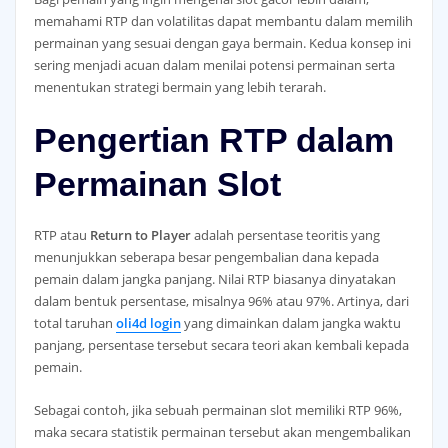
memahami RTP dan volatilitas dapat membantu dalam memilih
permainan yang sesuai dengan gaya bermain. Kedua konsep ini
sering menjadi acuan dalam menilai potensi permainan serta
menentukan strategi bermain yang lebih terarah.
Pengertian RTP dalam
Permainan Slot
RTP atau
Return to Player
adalah persentase teoritis yang
menunjukkan seberapa besar pengembalian dana kepada
pemain dalam jangka panjang. Nilai RTP biasanya dinyatakan
dalam bentuk persentase, misalnya 96% atau 97%. Artinya, dari
total taruhan
oli4d login
yang dimainkan dalam jangka waktu
panjang, persentase tersebut secara teori akan kembali kepada
pemain.
Sebagai contoh, jika sebuah permainan slot memiliki RTP 96%,
maka secara statistik permainan tersebut akan mengembalikan