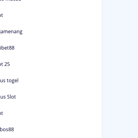
ot
ajamenang
tibet88
ot 25
tus togel
tus Slot
ot
bos88