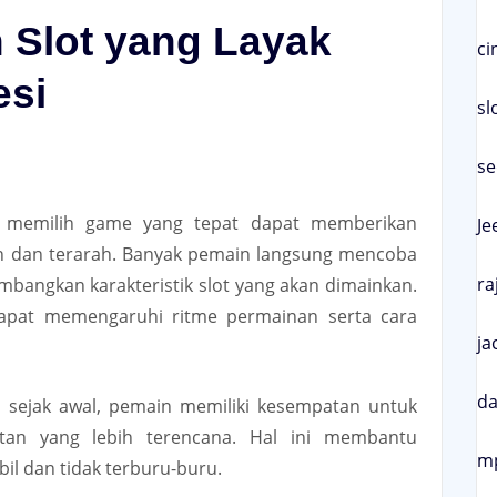
 Slot yang Layak
ci
esi
sl
se
n memilih game yang tepat dapat memberikan
Je
 dan terarah. Banyak pemain langsung mencoba
ra
bangkan karakteristik slot yang akan dimainkan.
 dapat memengaruhi ritme permainan serta cara
ja
da
a sejak awal, pemain memiliki kesempatan untuk
an yang lebih terencana. Hal ini membantu
m
il dan tidak terburu-buru.