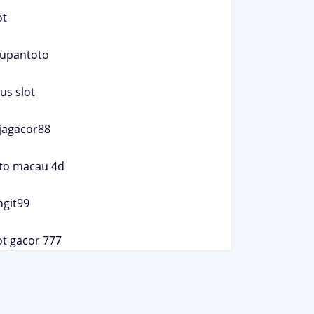
ot
upantoto
tus slot
jagacor88
to macau 4d
ngit99
ot gacor 777