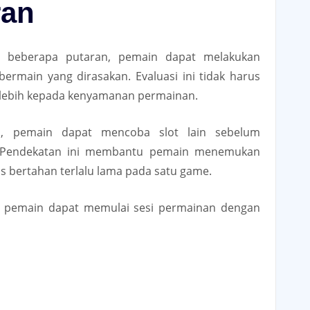
ran
a beberapa putaran, pemain dapat melakukan
ermain yang dirasakan. Evaluasi ini tidak harus
i lebih kepada kenyamanan permainan.
ai, pemain dapat mencoba slot lain sebelum
a. Pendekatan ini membantu pemain menemukan
s bertahan terlalu lama pada satu game.
, pemain dapat memulai sesi permainan dengan